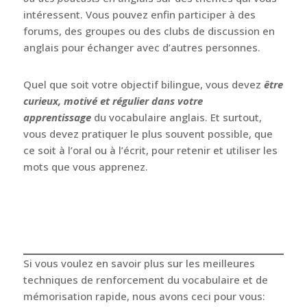
anglais, vous devez vous exposer à des sources
diverses et enrichissantes. Vous pouvez regarder
des films, des séries, des documentaires ou des
émissions en anglais avec ou sans sous-titres. Vous
pouvez aussi écouter de
la musique
,
des livres audio
ou des podcasts
en anglais sur des thèmes qui vous
intéressent. Vous pouvez enfin participer à des
forums, des groupes ou des clubs de discussion en
anglais pour échanger avec d’autres personnes.
Quel que soit votre objectif bilingue, vous devez
être
curieux, motivé et régulier dans votre
apprentissage
du vocabulaire anglais. Et surtout,
vous devez pratiquer le plus souvent possible, que
ce soit à l’oral ou à l’écrit, pour retenir et utiliser les
mots que vous apprenez.