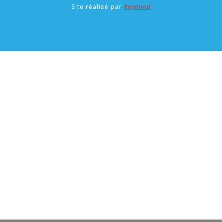
SEND
Copyright © 2026 We Rock Languages. All Rights
Reserved.
Site réalisé par
Reymind