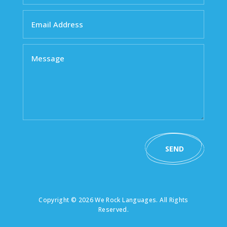

8ème Tranche, Cocody, Côte d'Ivoire
SEND A MESSAGE