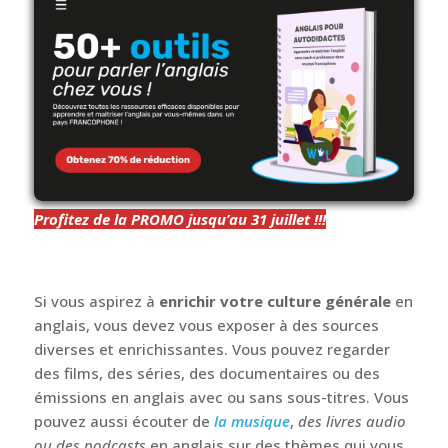
Le saviez-vous ? Vous pouvez apprendre l’anglais
seul(e) chez vous à la maison et avoir des résultats
incroyables en quelques semaines !
Cliquez
ici
pour
en savoir plus
.
Profitez de la PROMO jusqu’au 31 juillet !!!
Si vous aspirez à
enrichir votre culture générale
en