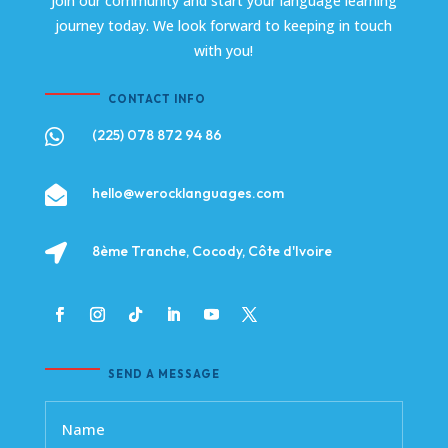
Join our community and start your language learning
journey today. We look forward to keeping in touch
with you!
CONTACT INFO

(225) 078 872 94 86

hello@werocklanguages.com