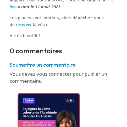
Ne manquez pas le webinaire que
We Rock
Languages
organise le 1
3 août 2023
à 20h00 GMT.
Vous y apprendrez des astuces et des méthodes
efficaces à mettre en pratique pour booster votre
anglais. Pour vous inscrire, il suffit de cliquer sur
ce
lien
avant le 11 août 2023
.
Les places sont limitées, alors dépêchez-vous
de
réserver
la vôtre.
A très bientôt !
0 commentaires
Soumettre un commentaire
Vous devez
vous connecter
pour publier un
commentaire.